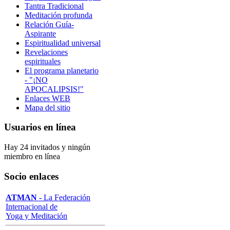
Tantra Tradicional
Meditación profunda
Relación Guía-
Aspirante
Espiritualidad universal
Revelaciones
espirituales
El programa planetario
- "¡NO
APOCALIPSIS!"
Enlaces WEB
Mapa del sitio
Usuarios en línea
Hay 24 invitados y ningún
miembro en línea
Socio enlaces
ATMAN -
La Federación
Internacional de
Yoga y Meditación